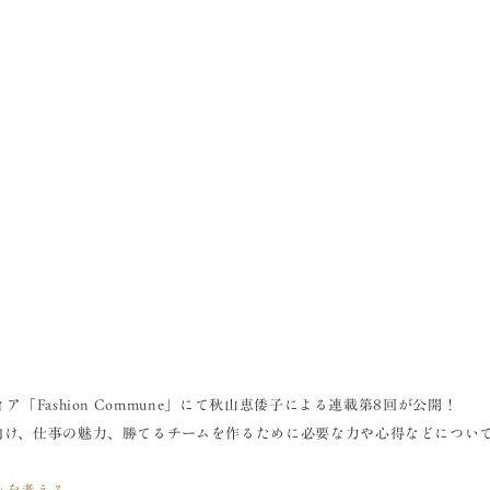
「Fashion Commune」にて秋山恵倭子による連載第8回が公開！
向け、仕事の魅力、勝てるチームを作るために必要な力や心得などについ
みを考える