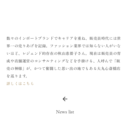
数々のインポートブランドでキャリアを重ね、販売員時代には世
界一の売りあげを記録。ファッション業界では知らない人がいな
いほど、レジェンド的存在の秋山恵倭子さん。現在は販売員の育
成や店舗運営のコンサルティングなどを手掛ける、人呼んで「販
売の神様」が、かつて奮闘した思い出の地でもある大丸心斎橋店
を巡ります。
詳しくはこちら
arrow_back
News list